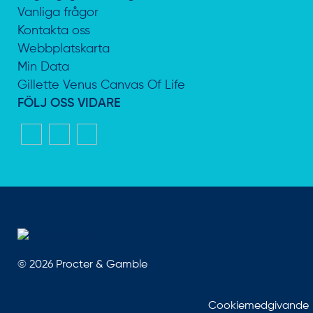
Vanliga frågor
Kontakta oss
Webbplatskarta
Min Data
Gillette Venus Canvas Of Life
FÖLJ OSS VIDARE
©
2026
Procter & Gamble
Cookiemedgivande