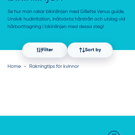
Se hur man rakar bikinilinjen med Gillette Venus guide.
Undvik hudirritation, inåtväxta hårstrån och utslag vid
hårborttagning i bikinilinjen med dessa steg!
Filter
Sort by
Home
Rakningtips för kvinnor
Current filters: None selected. Total items 0.