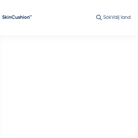
SkinCushion™
Sök
Välj land