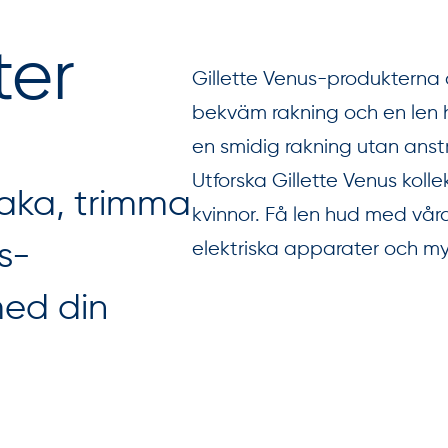
ter
Gillette Venus-produkterna 
bekväm rakning och en len 
en smidig rakning utan anst
Utforska Gillette Venus koll
raka, trimma
kvinnor. Få len hud med våra
elektriska apparater och m
us-
ed din