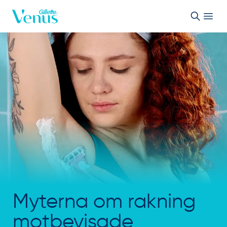
Skip to Content
Myterna om rakning
motbevisade