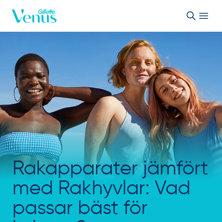
Skip to Content
Rakapparater jämfört
med Rakhyvlar: Vad
passar bäst för