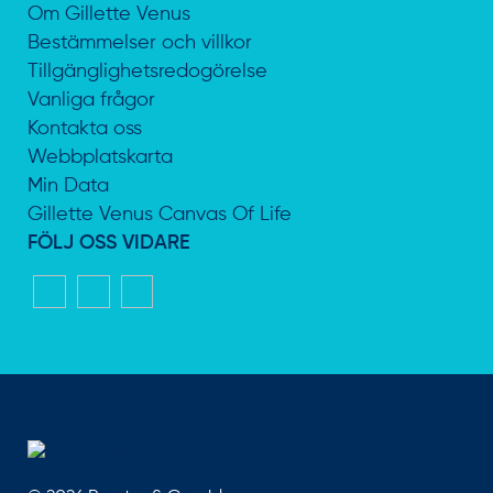
Om Gillette Venus
Bestämmelser och villkor
Tillgänglighetsredogörelse
Vanliga frågor
Kontakta oss
Webbplatskarta
Min Data
Gillette Venus Canvas Of Life
FÖLJ OSS VIDARE