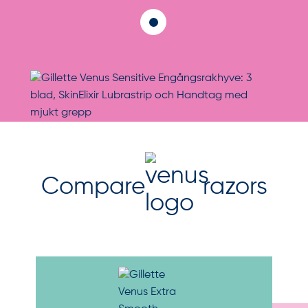
Compare
razors