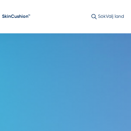
SkinCushion™
Sök
Välj land