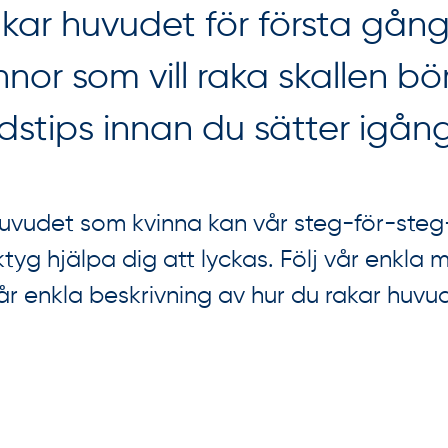
kar huvudet för första gån
innor som vill raka skallen bö
dstips innan du sätter igång
uvudet som kvinna kan vår steg-för-steg
tyg hjälpa dig att lyckas. Följ vår enkla 
r enkla beskrivning av hur du rakar huvu