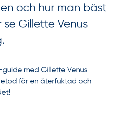
gen och hur man bäst
r se Gillette Venus
.
-guide med Gillette Venus
metod för en återfuktad och
det!