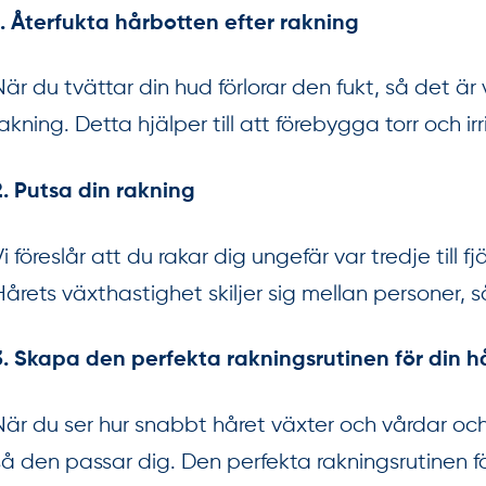
1. Återfukta hårbotten efter rakning
När du tvättar din hud förlorar den fukt, så det är 
rakning. Detta hjälper till att förebygga torr och ir
2. Putsa din rakning
Vi föreslår att du rakar dig ungefär var tredje till 
Hårets växthastighet skiljer sig mellan personer, 
3. Skapa den perfekta rakningsrutinen för din 
När du ser hur snabbt håret växter och vårdar oc
så den passar dig. Den perfekta rakningsrutinen f