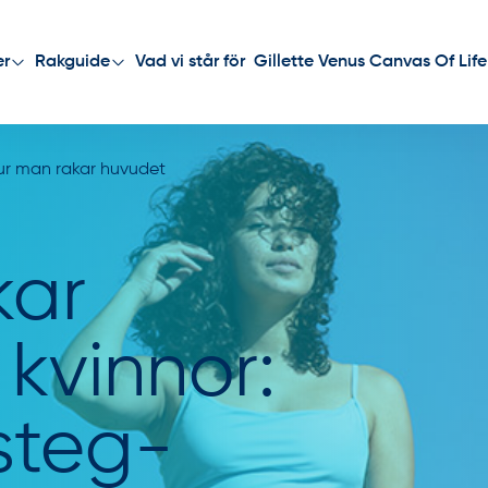
Vad vi står för
Gillette Venus Canvas Of Life
er
Rakguide
ur man rakar huvudet
kar
 kvinnor:
 steg-