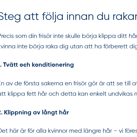
Steg att följa innan du rak
Precis som din frisör inte skulle börja klippa ditt 
kvinna inte börja raka dig utan att ha förberett di
1. Tvätt och konditionering
En av de första sakerna en frisör gör är att se till a
att klippa fett hår och detta kan enkelt undvikas
2. Klippning av långt hår
Det här är för alla kvinnor med längre hår – vi för