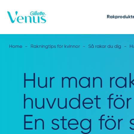
Skip to Content
Rakprodukt
Home
Rakningtips för kvinnor
Så rakar du dig
H
Hur man ra
huvudet för
En steg för