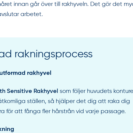
håret innan går över till rakhyveln. Det gör det m
avslutar arbetet.
ckad rakningsprocess
 utformad rakhyvel
som följer huvudets konture
th Sensitive Rakhyvel
tkomliga ställen, så hjälper det dig att raka dig
a för att fånga fler hårstrån vid varje passage.
kning