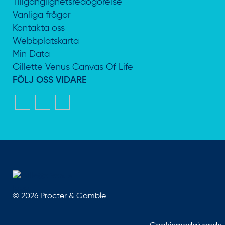
Tillgänglighetsredogörelse
Vanliga frågor
Kontakta oss
Webbplatskarta
Min Data
Gillette Venus Canvas Of Life
FÖLJ OSS VIDARE
©
2026
Procter & Gamble