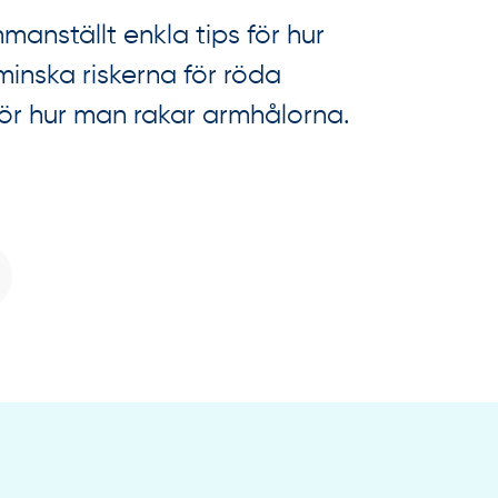
manställt enkla tips för hur
minska riskerna för röda
 för hur man rakar armhålorna.