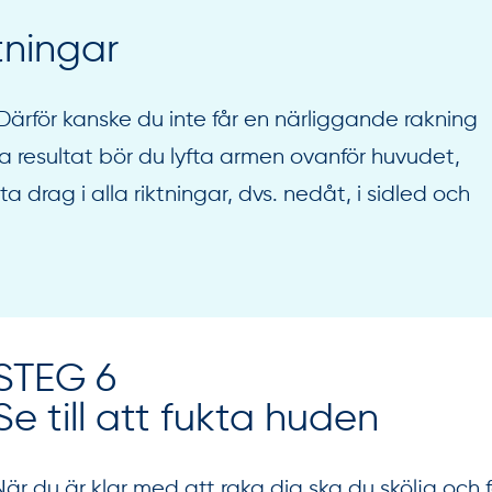
tningar
 Därför kanske du inte får en närliggande rakning
ta resultat bör du lyfta armen ovanför huvudet,
ta drag i alla riktningar, dvs. nedåt, i sidled och
STEG 6
Se till att fukta huden
När du är klar med att raka dig ska du skölja och