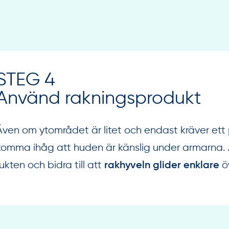
STEG 4
Använd rakningsprodukt
Även om ytområdet är litet och endast kräver ett
komma ihåg att huden är känslig under armarna. 
fukten och bidra till att
öv
rakhyveln glider enklare