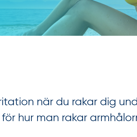
rritation när du rakar dig u
 för hur man rakar armhålorn