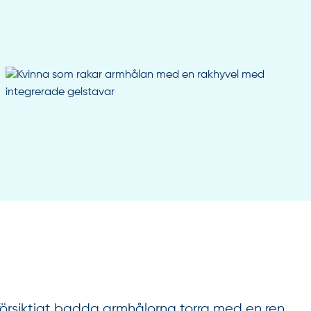
 försiktigt badda armhålorna torra med en ren