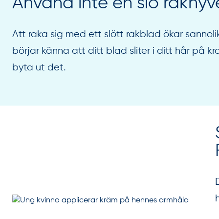
Använd inte en slö rakhyv
Att raka sig med ett slött rakblad ökar sannolik
börjar känna att ditt blad sliter i ditt hår på
byta ut det.