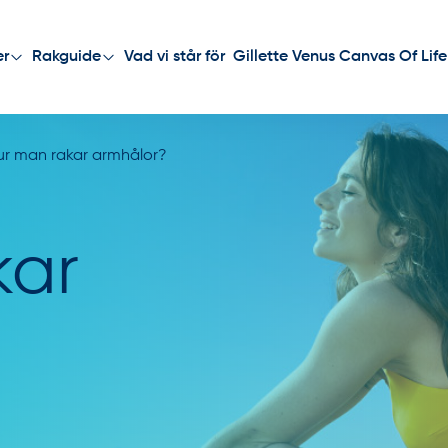
Vad vi står för
Gillette Venus Canvas Of Life
er
Rakguide
ur man rakar armhålor?
kar