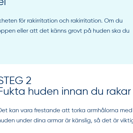
el
heten för rakirritation och rakirritation. Om du
 kroppen eller att det känns grovt på huden ska du
STEG 2
Fukta huden innan du rakar
Det kan vara frestande att torka armhålorna med 
huden under dina armar är känslig, så det är vikti