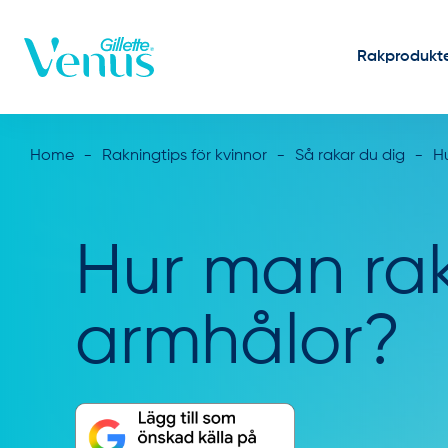
Skip to Content
Rakprodukt
Home
Rakningtips för kvinnor
Så rakar du dig
H
Hur man ra
armhålor?