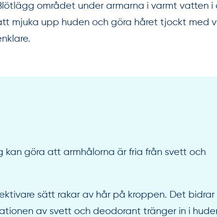
Blötlägg området under armarna i varmt vatten i dus
att mjuka upp huden och göra håret tjockt med vatt
enklare.
g kan göra att armhålorna är fria från svett och
effektivare sätt rakar av hår på kroppen. Det bidrar
inationen av svett och deodorant tränger in i hude