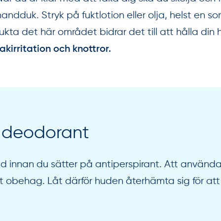
handduk. Stryk på fuktlotion eller olja, helst en so
fukta det här området bidrar det till att hålla din 
rakirritation och knottror.
 deodorant
nd innan du sätter på antiperspirant. Att använd
t obehag. Låt därför huden återhämta sig för att