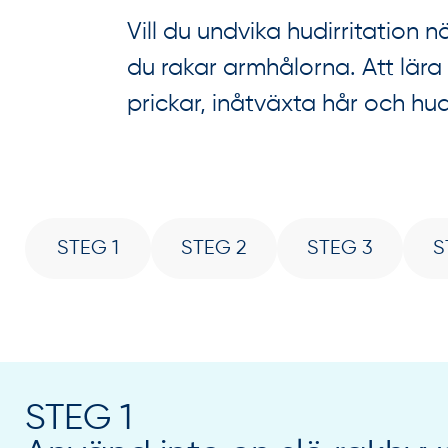
Vill du undvika hudirritation 
du rakar armhålorna. Att lära
prickar, inåtväxta hår och hu
STEG 1
STEG 2
STEG 3
S
STEG 1