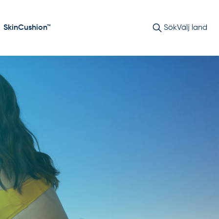
SkinCushion™
Sök
Välj land