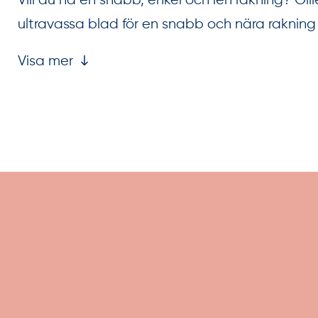
Vill du ha en snabb, enkel och len rakning? Gi
ultravassa blad för en snabb och nära rakning o
Visa mer