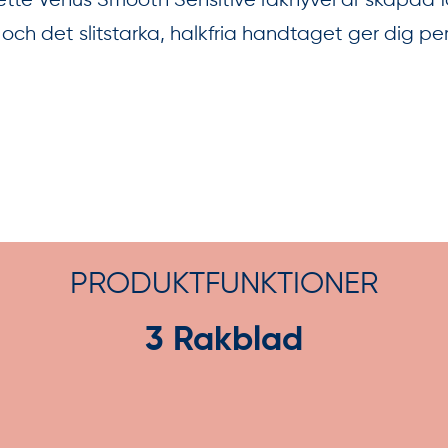
llette Venus Smooth Sensitive rakhyvel är skapad
ch det slitstarka, halkfria handtaget ger dig perf
PRODUKTFUNKTIONER
3 Rakblad