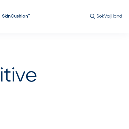
SkinCushion™
Sök
Välj land
tive