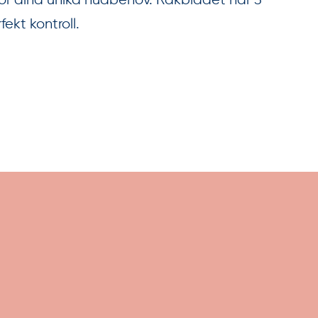
 för dina unika hudbehov. Rakbladet har 3
ekt kontroll.