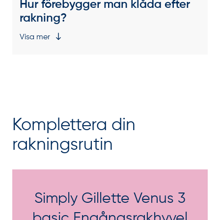
Hur förebygger man klåda efter
rakning?
Visa mer
Komplettera din
rakningsrutin
Simply Gillette Venus 3
basic Engångsrakhyvel