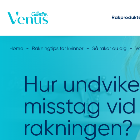
Skip to Content
Rakprodukt
Home
Rakningtips för kvinnor
Så rakar du dig
Va
Hur undvik
misstag vid
rakningen?