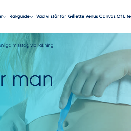
Vad vi står för
Gillette Venus Canvas Of Life
er
Rakguide
nliga misstag vid rakning
er man