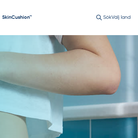
SkinCushion™
Sök
Välj land