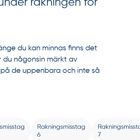
under rakningen för
länge du kan minnas finns det
r du någonsin märkt av
da på de uppenbara och inte så
smisstag
Rakningsmisstag
Rakningsmisst
6
7